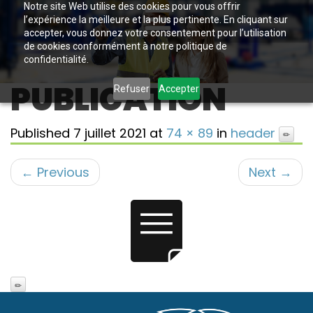
Notre site Web utilise des cookies pour vous offrir
l’expérience la meilleure et la plus pertinente. En cliquant sur
accepter, vous donnez votre consentement pour l’utilisation
de cookies conformément à notre politique de
confidentialité.
PUBLICATION
Refuser
Accepter
Published
7 juillet 2021
at
74 × 89
in
header
←
Previous
Next
→