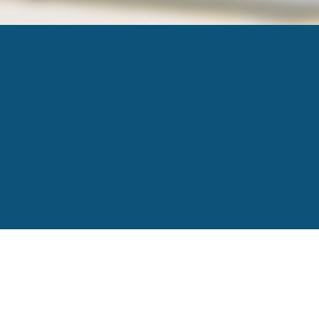
IDGRAFIX
Published
7 juillet 2021
at
132 × 64
in
header
←
Previous