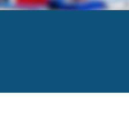
Next
→