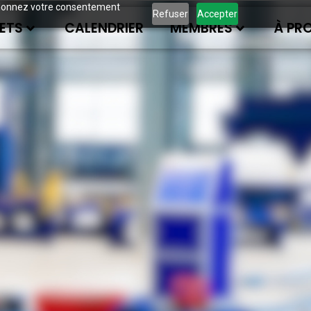
ous donnez votre consentement
Refuser
Accepter
ETS
CALENDRIER
MEMBRES
À PR