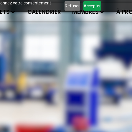
ous donnez votre consentement
Refuser
Accepter
ETS
CALENDRIER
MEMBRES
À PR