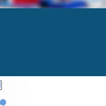
Next
→