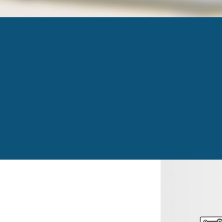
6 SEPT- PHOTO UN
Published
6 septembre 2017
at
696 × 437
in
IIoT