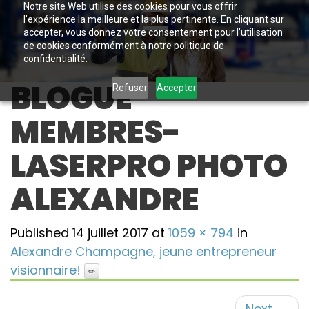
Notre site Web utilise des cookies pour vous offrir
l’expérience la meilleure et la plus pertinente. En cliquant sur
accepter, vous donnez votre consentement pour l’utilisation
de cookies conformément à notre politique de
confidentialité.
BLOGUE
Refuser
Accepter
MEMBRES-
LASERPRO PHOTO
ALEXANDRE
Published
14 juillet 2017
at
1059 × 794
in
Alexandre Champagne, jeune entrepreneur
visionnaire!
Next
→