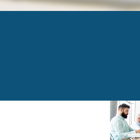
BANNIERE-SITE
Published
14 septembre 2018
at
640 × 330
in
5 à