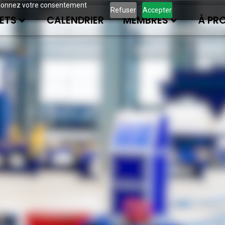
ous donnez votre consentement
Refuser
Accepter
ETS
CALENDRIER
MEMBRES
À PR