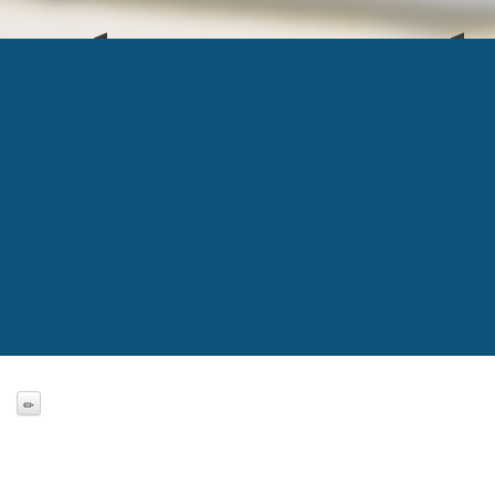
OPÉRATEUR NUMÉR
Published
1 juin 2020
at
273 × 130
in
Webinaire: L