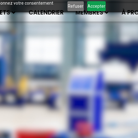
ous donnez votre consentement
Refuser
Accepter
ETS
CALENDRIER
MEMBRES
À PR