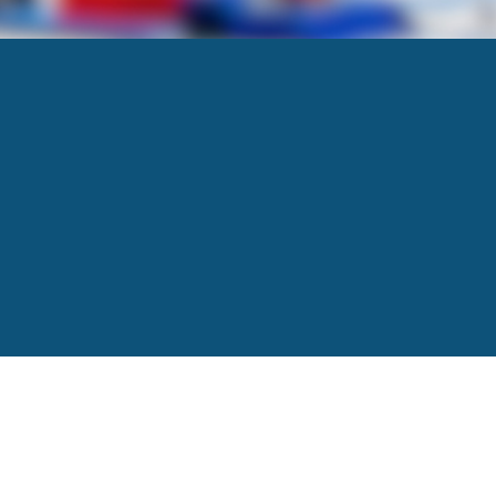
de l’industrie manufacturière
Next
→