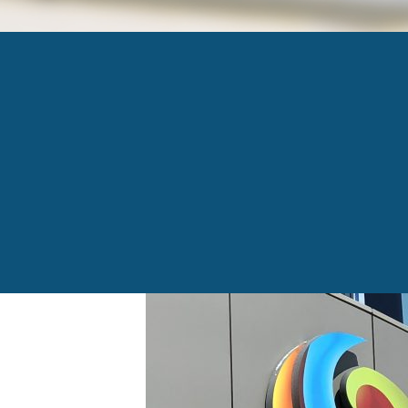
QUINCO PATRICK T
Published
9 octobre 2018
at
1024 × 768
in
Quinco
←
Previous