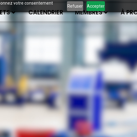
ous donnez votre consentement
Refuser
Accepter
ETS
CALENDRIER
MEMBRES
À PR