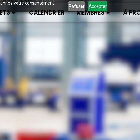
ous donnez votre consentement
Refuser
Accepter
ETS
CALENDRIER
MEMBRES
À PR