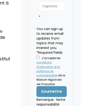
nt à
*
You can sign up
du
to receive email
 de
updates from
topics that may
interest you.
*Required Fields
titut
J’accepte les
conditions
d'utilisation et la
politique de
confidentialité
de la
Maison régionale
de l'industrie.
Remarque : Notre
responsabilité