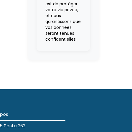
est de protéger
votre vie privée,
et nous
garantissons que
vos données
seront tenues
confidentielles.
opos
5 Poste 262