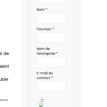
Nom
*
Fonction
*
Nom de
as de
l’entreprise
*
aient
E-mail du
contact
*
uble
liorant