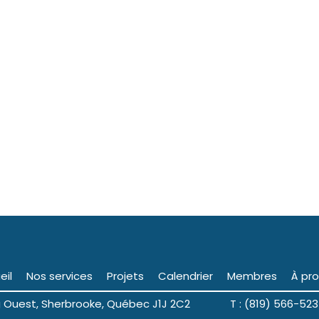
eil
Nos services
Projets
Calendrier
Membres
À pr
ng Ouest, Sherbrooke, Québec J1J 2C2 T : (819) 566-523