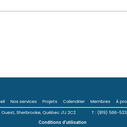
eil
Nos services
Projets
Calendrier
Membres
À pr
ng Ouest, Sherbrooke, Québec J1J 2C2 T : (819) 566-523
Conditions d'utilisation