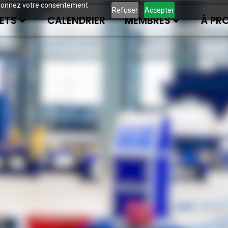
ous donnez votre consentement
Refuser
Accepter
ETS
CALENDRIER
MEMBRES
À PR