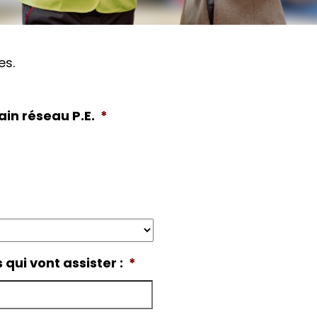
es.
in réseau P.E.
*
qui vont assister :
*