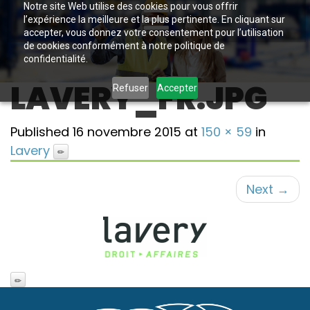
Notre site Web utilise des cookies pour vous offrir
l’expérience la meilleure et la plus pertinente. En cliquant sur
accepter, vous donnez votre consentement pour l’utilisation
de cookies conformément à notre politique de
confidentialité.
LAVERY_FR.JPG
Refuser
Accepter
Published
16 novembre 2015
at
150 × 59
in
Lavery
Next
→