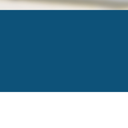
8
Published
24 juillet 2025
at
500 × 500
in
Rendez-
←
Previous