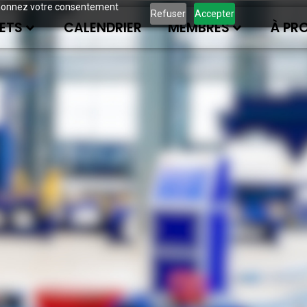
ous donnez votre consentement
Refuser
Accepter
ETS
CALENDRIER
MEMBRES
À PR