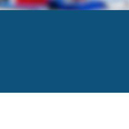
Next
→