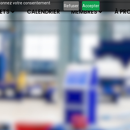
ous donnez votre consentement
Refuser
Accepter
ETS
CALENDRIER
MEMBRES
À PR