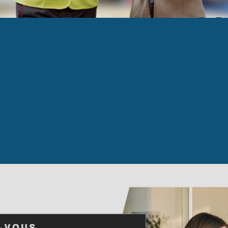
ER SITE WEB MRI (2)
us Carrière 2026