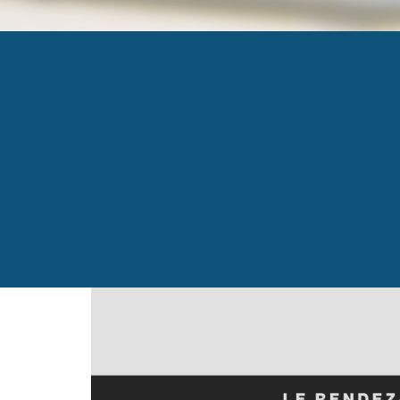
COPIE DE SIZE HEAD
Published
12 mai 2026
at
1230 × 693
in
Rendez-vo
←
Previous