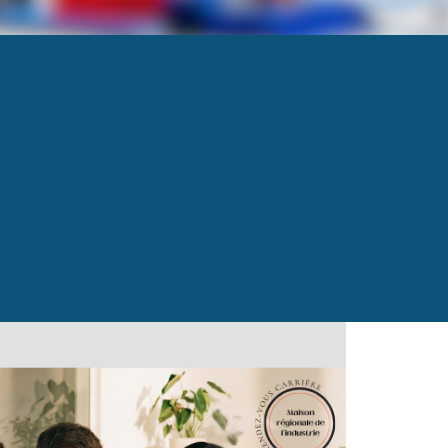
Next
→