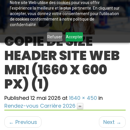
Notre site Web utilise des cookies pour vous offrir
l’expérience la meilleure et la plus pertinente. En cliquant sur
accepter, vous donnez votre consentement pour l’utilisation
de cookies conformément à notre politique de
confidentialité.
COPIE DE SIZE
Refuser
Accepter
HEADER SITE WEB
MRI (1660 X 600
PX) (1)
Published
12 mai 2026
at
1640 × 450
in
Rendez-vous Carrière 2026
←
Previous
Next
→