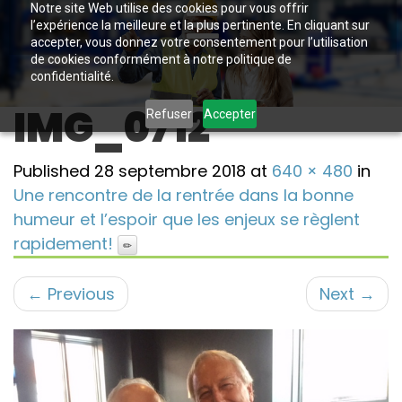
Notre site Web utilise des cookies pour vous offrir
l’expérience la meilleure et la plus pertinente. En cliquant sur
accepter, vous donnez votre consentement pour l’utilisation
de cookies conformément à notre politique de
confidentialité.
IMG_0712
Refuser
Accepter
Published
28 septembre 2018
at
640 × 480
in
Une rencontre de la rentrée dans la bonne
humeur et l’espoir que les enjeux se règlent
rapidement!
←
Previous
Next
→