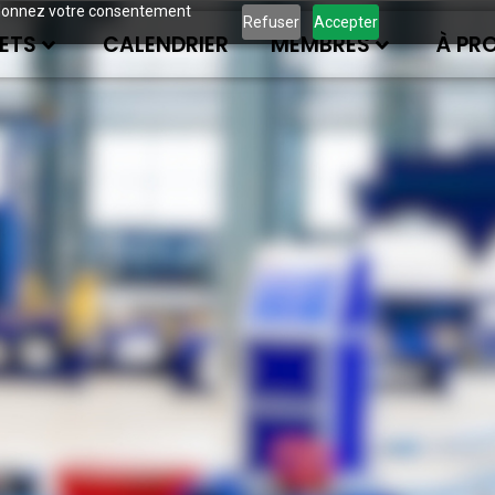
ous donnez votre consentement
Refuser
Accepter
ETS
CALENDRIER
MEMBRES
À PR