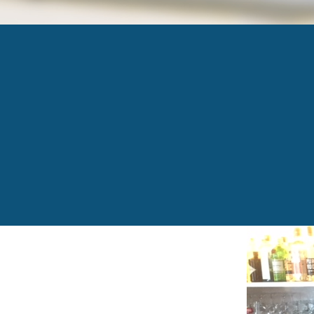
IMG_0710
Published
28 septembre 2018
at
640 × 480
in
Une
←
Previous