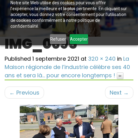
Notre site Web utilise des cookies pour vous offrir
l’expérience la meilleure et la plus pertinente. En cliquant sur
accepter, vous donnez votre consentement pour l’utilisation
de cookies conformément à notre politique de
confidentialité.
IMG_0695
Refuser
Accepter
Published
1 septembre 2021
at
320 × 240
in
La
Maison régionale de l’industrie célèbre ses 40
ans et sera là… pour encore longtemps !
←
Previous
Next
→