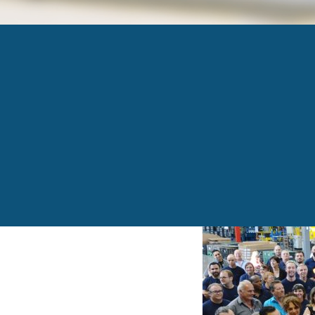
COOPER STANDAR
Published
21 septembre 2017
at
768 × 509
in
Coo