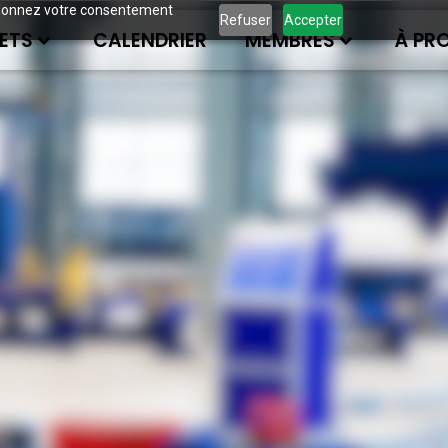
ous donnez votre consentement
Refuser
Accepter
ETS
CALENDRIER
MEMBRES
À PR