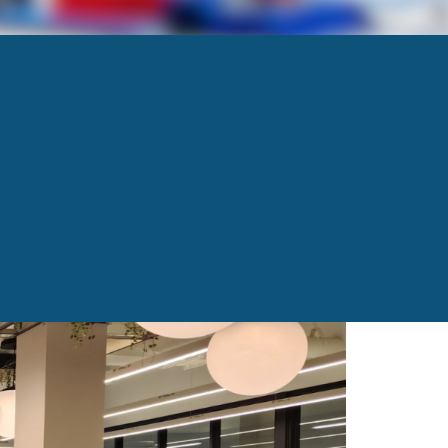
Next
→