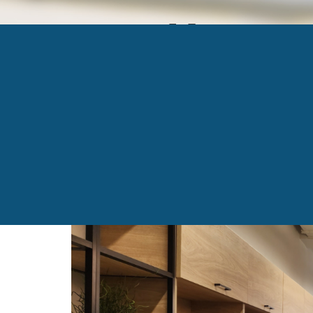
SITE WEB (1)
Published
24 avril 2025
at
1920 × 1080
in
Connais
←
Previous