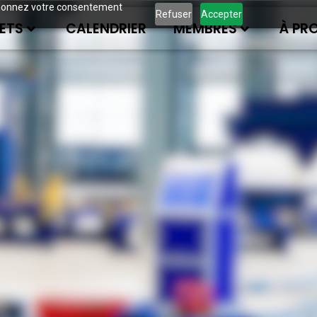
ous donnez votre consentement
Refuser
Accepter
ETS
CALENDRIER
MEMBRES
À PR