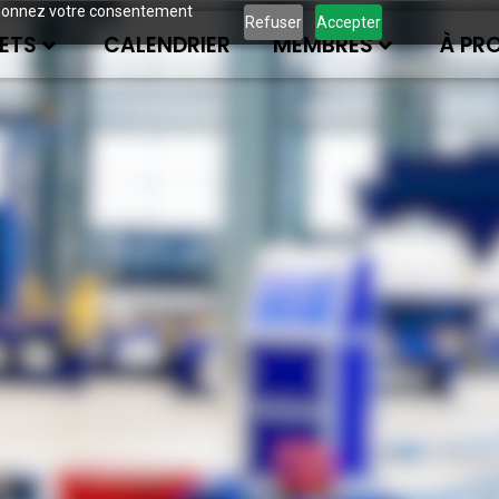
ous donnez votre consentement
Refuser
Accepter
ETS
CALENDRIER
MEMBRES
À PR