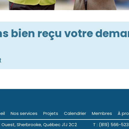
ns bien reçu votre dem
t
eil
Nos services
Projets
Calendrier
Membres
À pr
ng Ouest, Sherbrooke, Québec J1J 2C2 T : (819) 566-523