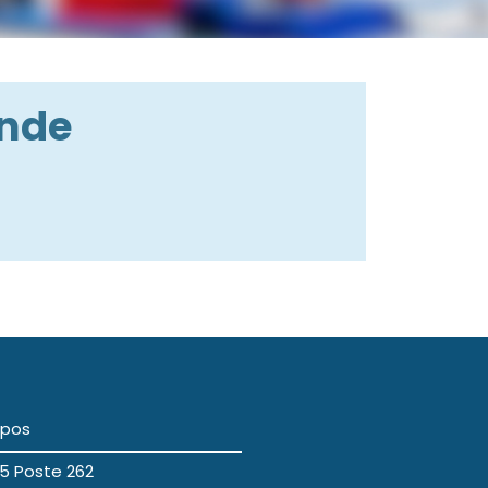
ande
opos
5 Poste 262