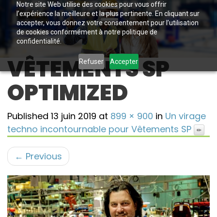
Notre site Web utilise des cookies pour vous offrir
l’expérience la meilleure et la plus pertinente. En cliquant sur
accepter, vous donnez votre consentement pour l’utilisation
de cookies conformément à notre politique de
confidentialité.
VÊTEMENTS SP
Refuser
Accepter
OPTIMIZED
Published
13 juin 2019
at
899 × 900
in
Un virage
techno incontournable pour Vêtements SP
←
Previous