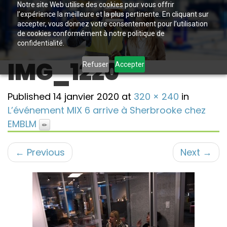
Notre site Web utilise des cookies pour vous offrir
l’expérience la meilleure et la plus pertinente. En cliquant sur
accepter, vous donnez votre consentement pour l’utilisation
de cookies conformément à notre politique de
confidentialité.
IMG_1220
Refuser
Accepter
Published
14 janvier 2020
at
320 × 240
in
L’événement MIX 6 arrive à Sherbrooke chez
EMBLM
←
Previous
Next
→