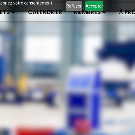
ous donnez votre consentement
Refuser
Accepter
ETS
CALENDRIER
MEMBRES
À PR