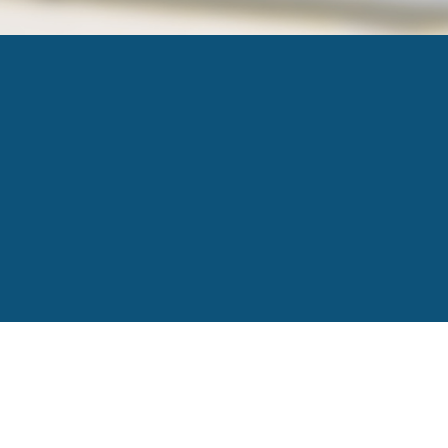
IMG_1213
Published
14 janvier 2020
at
320 × 240
in
L’événe
←
Previous