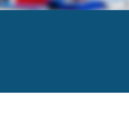
Next
→