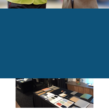
ment MIX 6 arrive à Sherbrooke chez EMBLM