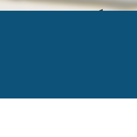
ANALYTIQUE ÉVOL
Published
17 septembre 2018
at
848 × 477
in
L’an