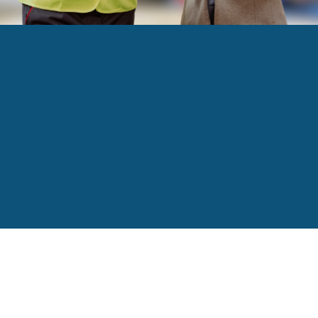
UTIVE
alytique évolutive source de valeur et de productio