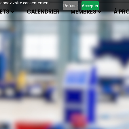
ous donnez votre consentement
Refuser
Accepter
ETS
CALENDRIER
MEMBRES
À PR