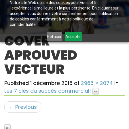
Notre site Web utilise des cookies pour vous offrir
l’expérience la meilleure et la plus pertinente. En cliquant sur
accepter, vous donnez votre consentement pour l’utilisation
de cookies conformément à notre politique de
confidentialité.
COVER
Refuser
Accepter
APROUVED
VECTEUR
Published
1 décembre 2015
at
2966 × 2074
in
Les 7 clés du succès commercial!
←
Previous