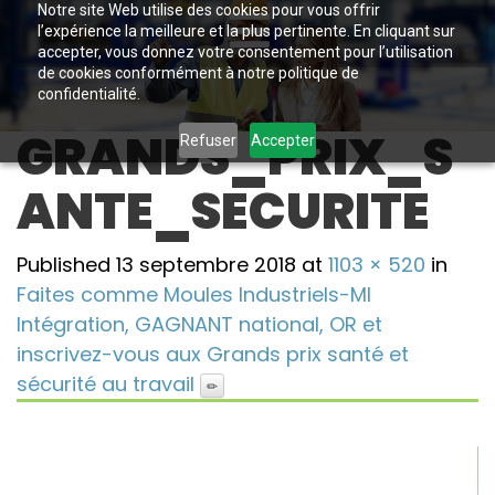
Notre site Web utilise des cookies pour vous offrir
l’expérience la meilleure et la plus pertinente. En cliquant sur
accepter, vous donnez votre consentement pour l’utilisation
de cookies conformément à notre politique de
confidentialité.
GRANDS_PRIX_S
Refuser
Accepter
ANTE_SECURITE
Published
13 septembre 2018
at
1103 × 520
in
Faites comme Moules Industriels-MI
Intégration, GAGNANT national, OR et
inscrivez-vous aux Grands prix santé et
sécurité au travail