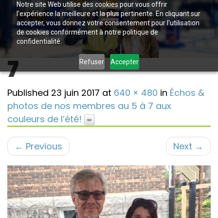
Notre site Web utilise des cookies pour vous offrir
l’expérience la meilleure et la plus pertinente. En cliquant sur
accepter, vous donnez votre consentement pour l’utilisation
de cookies conformément à notre politique de
confidentialité.
7
Refuser
Accepter
Published
23 juin 2017
at
640 × 480
in
Échos &
photos de nos membres au 5 à 7 aux
couleurs de l’été!
←
Previous
Next
→