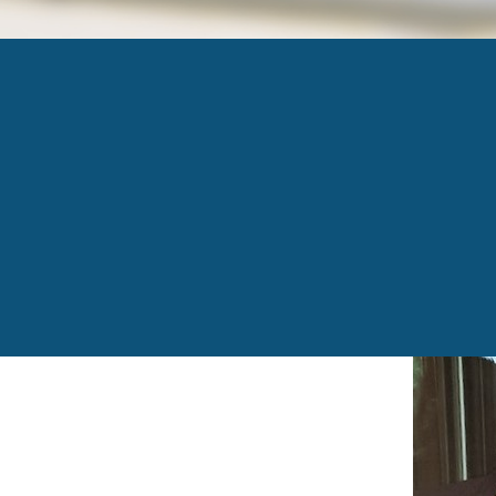
22-SEPT-PHOTO-1
Published
23 septembre 2016
at
599 × 449
in
Un 
←
Previous