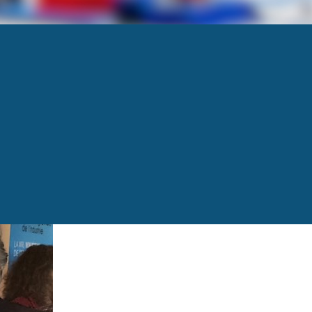
Next
→