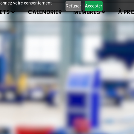
ous donnez votre consentement
Refuser
Accepter
ETS
CALENDRIER
MEMBRES
À PR