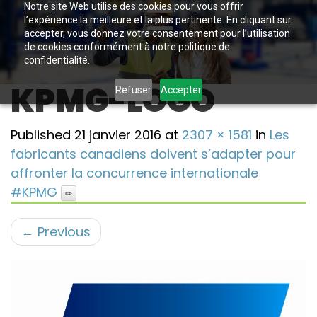
Notre site Web utilise des cookies pour vous offrir
l’expérience la meilleure et la plus pertinente. En cliquant sur
accepter, vous donnez votre consentement pour l’utilisation
de cookies conformément à notre politique de
confidentialité.
KPMG-LOGO
Refuser
Accepter
Published
21 janvier 2016
at
2307 × 1581
in
Les
fabricants canadiens doivent s’adapter pour
affronter la concurrence internationale
#KPMG
←
Previous