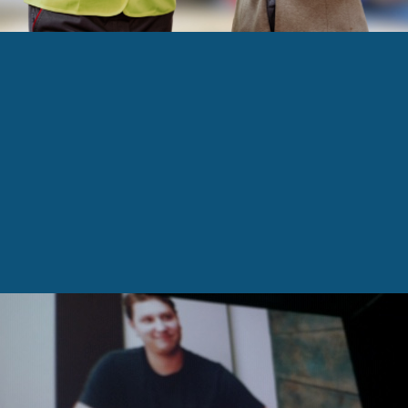
ns plus tard, Portable Winch passe de 291 à 6,300 t