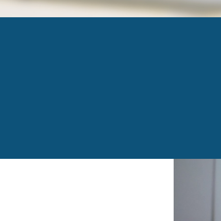
IMG_1159
Published
16 novembre 2018
at
640 × 480
in
15 a
←
Previous