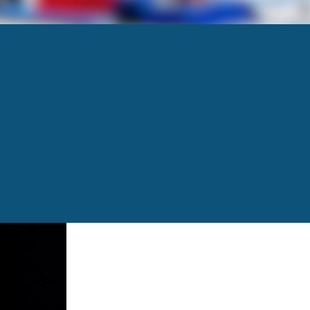
reuils par an dans 50 pays! FÉLICITATIONS
Next
→