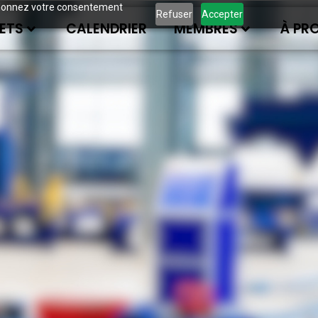
ous donnez votre consentement
Refuser
Accepter
ETS
CALENDRIER
MEMBRES
À PR