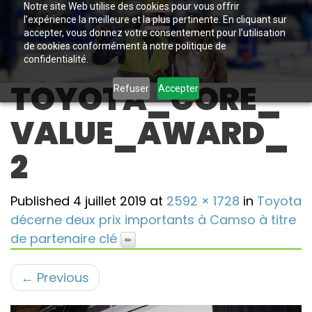
Notre site Web utilise des cookies pour vous offrir
l’expérience la meilleure et la plus pertinente. En cliquant sur
accepter, vous donnez votre consentement pour l’utilisation
de cookies conformément à notre politique de
confidentialité.
TOYOTA_CORE_
Refuser
Accepter
VALUE_AWARD_
2
Published
4 juillet 2019
at
2592 × 1728
in
Toyota
décerne deux prix importants à Camso à titre
de partenaire clé
←
Previous