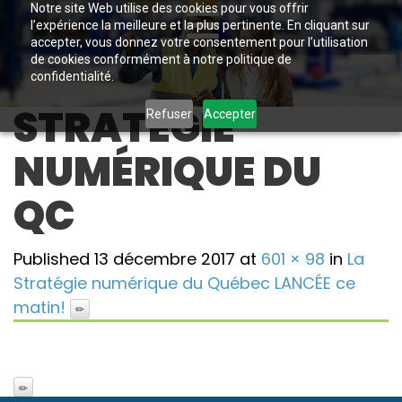
Notre site Web utilise des cookies pour vous offrir
l’expérience la meilleure et la plus pertinente. En cliquant sur
accepter, vous donnez votre consentement pour l’utilisation
de cookies conformément à notre politique de
confidentialité.
STRATÉGIE
Refuser
Accepter
NUMÉRIQUE DU
QC
Published
13 décembre 2017
at
601 × 98
in
La
Stratégie numérique du Québec LANCÉE ce
matin!