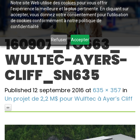
Notre site Web utilise des cookies pour vous offrir
l’expérience la meilleure et la plus pertinente. En cliquant sur
accepter, vous donnez votre consentement pour l’utilisation
de cookies conformément à notre politique de
confidentialité.
160907_TO663_
Refuser
Accepter
WULTEC-AYERS-
CLIFF_SN635
Published
12 septembre 2016
at
635 × 357
in
Un projet de 2,2 M$ pour Wulftec à Ayer’s Cliff