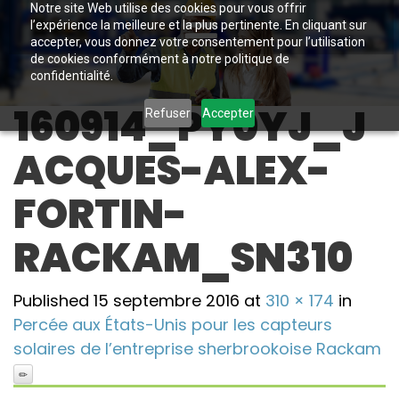
Notre site Web utilise des cookies pour vous offrir
l’expérience la meilleure et la plus pertinente. En cliquant sur
accepter, vous donnez votre consentement pour l’utilisation
de cookies conformément à notre politique de
confidentialité.
160914_PY0YJ_J
Refuser
Accepter
ACQUES-ALEX-
FORTIN-
RACKAM_SN310
Published
15 septembre 2016
at
310 × 174
in
Percée aux États-Unis pour les capteurs
solaires de l’entreprise sherbrookoise Rackam