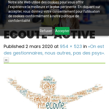
Notre site Web utilise des cookies pour vous offrir
l’expérience la meilleure et la plus pertinente. En cliquant sur
accepter, vous donnez votre consentement pour l’utilisation
de cookies conformément à notre politique de
confidentialité.
ECOUTE-ACTIVE
Refuser
Accepter
Published
2 mars 2020
at
954 × 523
in
«On est
des gestionnaires, nous autres, pas des psys».