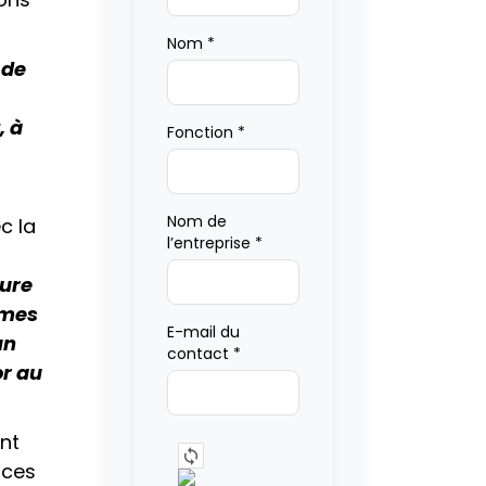
Nom
*
 de
, à
Fonction
*
Nom de
c la
l’entreprise
*
sure
mmes
E-mail du
un
contact
*
or au
nt
ices