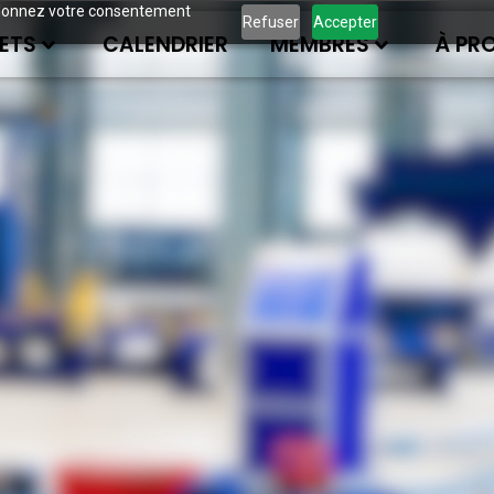
ous donnez votre consentement
Refuser
Accepter
ETS
CALENDRIER
MEMBRES
À PR