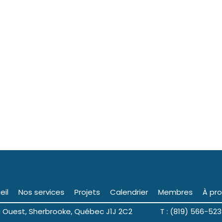
eil
Nos services
Projets
Calendrier
Membres
À pr
ng Ouest, Sherbrooke, Québec J1J 2C2 T : (819) 566-523