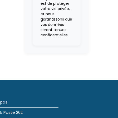
est de protéger
votre vie privée,
et nous
garantissons que
vos données
seront tenues
confidentielles.
opos
5 Poste 262