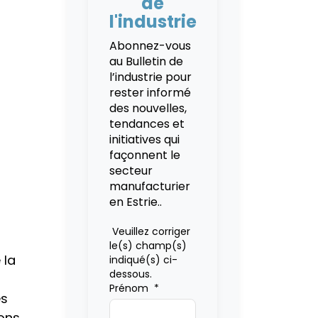
de
l'industrie
Abonnez-vous
au Bulletin de
l’industrie pour
rester informé
des nouvelles,
tendances et
initiatives qui
façonnent le
secteur
manufacturier
en Estrie..
Veuillez corriger
le(s) champ(s)
 la
indiqué(s) ci-
dessous.
Prénom
*
es
ions