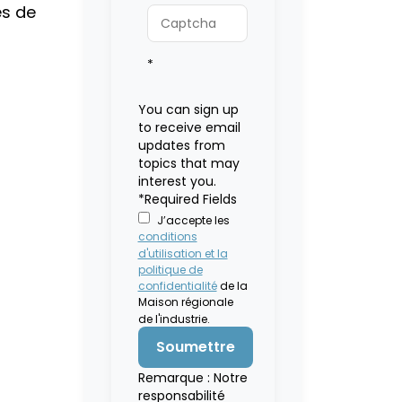
es de
*
You can sign up
to receive email
updates from
topics that may
interest you.
*Required Fields
J’accepte les
conditions
d'utilisation et la
politique de
confidentialité
de la
Maison régionale
de l'industrie.
Remarque : Notre
responsabilité