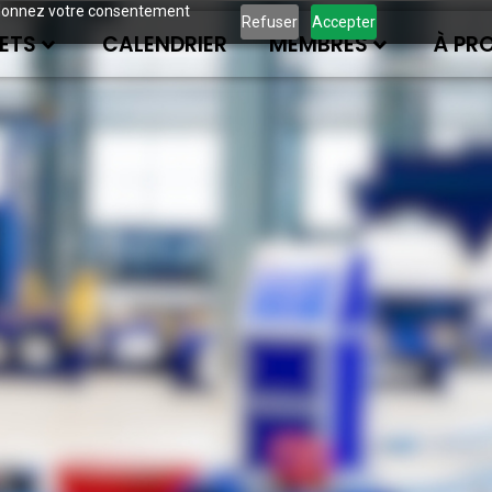
ous donnez votre consentement
Refuser
Accepter
ETS
CALENDRIER
MEMBRES
À PR