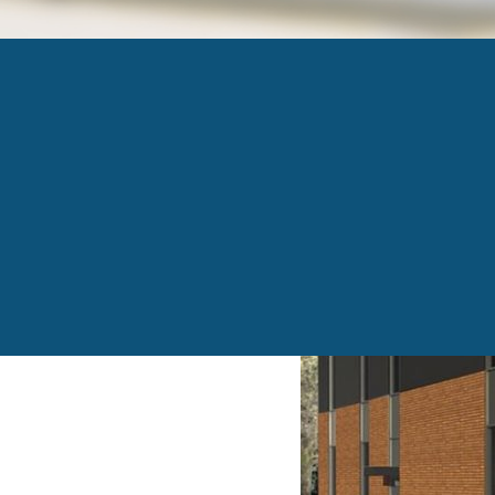
MILAN
Published
15 septembre 2016
at
800 × 533
in
Mila