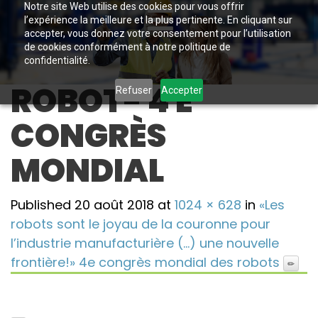
Notre site Web utilise des cookies pour vous offrir
l’expérience la meilleure et la plus pertinente. En cliquant sur
accepter, vous donnez votre consentement pour l’utilisation
de cookies conformément à notre politique de
confidentialité.
ROBOT- 4 E
Refuser
Accepter
CONGRÈS
MONDIAL
Published
20 août 2018
at
1024 × 628
in
«Les
robots sont le joyau de la couronne pour
l’industrie manufacturière (…) une nouvelle
frontière!» 4e congrès mondial des robots