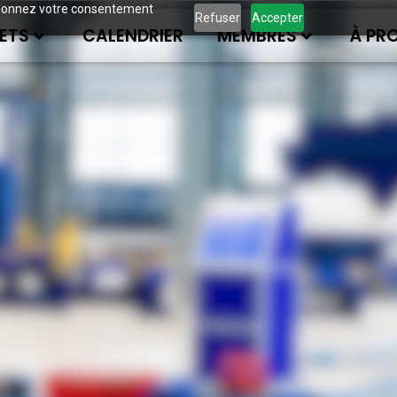
ous donnez votre consentement
Refuser
Accepter
ETS
CALENDRIER
MEMBRES
À PR