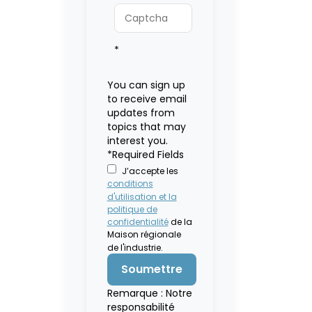
*
You can sign up
to receive email
updates from
topics that may
interest you.
*Required Fields
J’accepte les
conditions
d'utilisation et la
politique de
confidentialité
de la
Maison régionale
de l'industrie.
Remarque : Notre
responsabilité