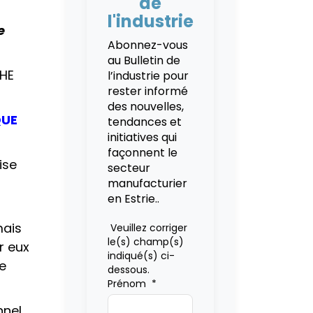
de
l'industrie
e
Abonnez-vous
au Bulletin de
THE
l’industrie pour
rester informé
des nouvelles,
QUE
tendances et
initiatives qui
façonnent le
ise
secteur
manufacturier
en Estrie..
mais
Veuillez corriger
le(s) champ(s)
r eux
indiqué(s) ci-
de
dessous.
Prénom
*
nnel