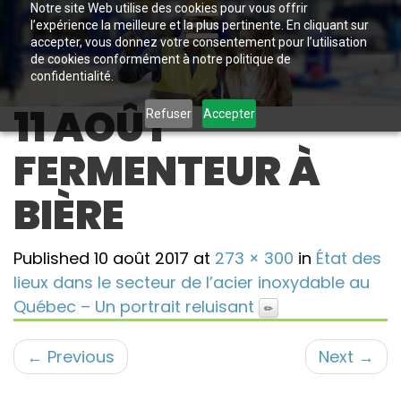
Notre site Web utilise des cookies pour vous offrir
l’expérience la meilleure et la plus pertinente. En cliquant sur
accepter, vous donnez votre consentement pour l’utilisation
de cookies conformément à notre politique de
confidentialité.
11 AOÛT
Refuser
Accepter
FERMENTEUR À
BIÈRE
Published
10 août 2017
at
273 × 300
in
État des
lieux dans le secteur de l’acier inoxydable au
Québec – Un portrait reluisant
←
Previous
Next
→