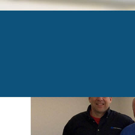
MILAN
Published
18 janvier 2017
at
1627 × 807
in
Entrepr