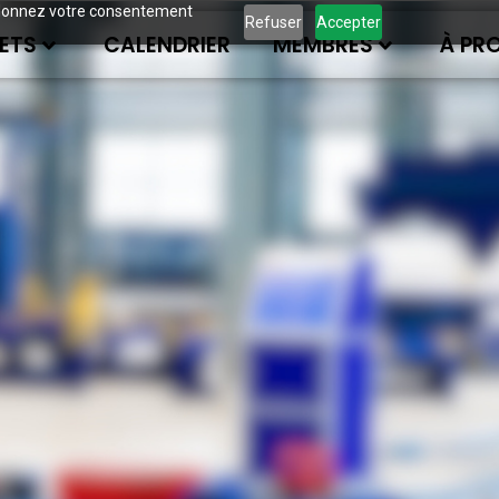
ous donnez votre consentement
Refuser
Accepter
ETS
CALENDRIER
MEMBRES
À PR