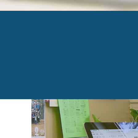
KRUGER 2
Published
8 septembre 2017
at
1600 × 900
in
Des 
←
Previous