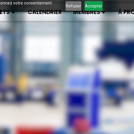
ous donnez votre consentement
Refuser
Accepter
ETS
CALENDRIER
MEMBRES
À PR