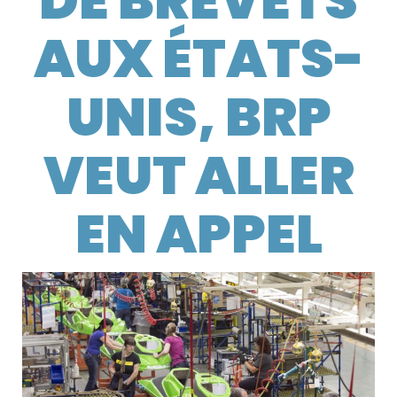
DE BREVETS
AUX ÉTATS-
UNIS, BRP
VEUT ALLER
EN APPEL