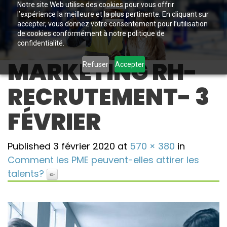
Notre site Web utilise des cookies pour vous offrir
l’expérience la meilleure et la plus pertinente. En cliquant sur
accepter, vous donnez votre consentement pour l’utilisation
de cookies conformément à notre politique de
confidentialité.
MARKETING RH-
Refuser
Accepter
RECRUTEMENT- 3
FÉVRIER
Published
3 février 2020
at
570 × 380
in
Comment les PME peuvent-elles attirer les
talents?