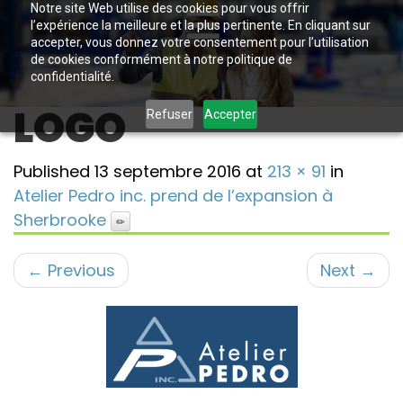
Notre site Web utilise des cookies pour vous offrir
l’expérience la meilleure et la plus pertinente. En cliquant sur
accepter, vous donnez votre consentement pour l’utilisation
de cookies conformément à notre politique de
confidentialité.
LOGO
Refuser
Accepter
Published
13 septembre 2016
at
213 × 91
in
Atelier Pedro inc. prend de l’expansion à
Sherbrooke
←
Previous
Next
→