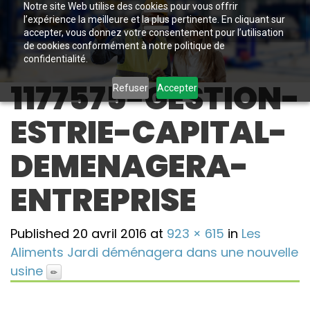
Notre site Web utilise des cookies pour vous offrir
l’expérience la meilleure et la plus pertinente. En cliquant sur
accepter, vous donnez votre consentement pour l’utilisation
de cookies conformément à notre politique de
confidentialité.
1177575-GESTION-
Refuser
Accepter
ESTRIE-CAPITAL-
DEMENAGERA-
ENTREPRISE
Published
20 avril 2016
at
923 × 615
in
Les
Aliments Jardi déménagera dans une nouvelle
usine