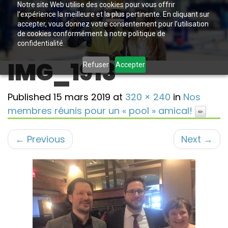
Notre site Web utilise des cookies pour vous offrir
l’expérience la meilleure et la plus pertinente. En cliquant sur
accepter, vous donnez votre consentement pour l’utilisation
de cookies conformément à notre politique de
confidentialité.
IMG_1913
Refuser
Accepter
Published
15 mars 2019
at
320 × 240
in
Nos
membres réunis pour un « pool » amical!
←
Previous
Next
→