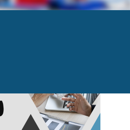
Next
→