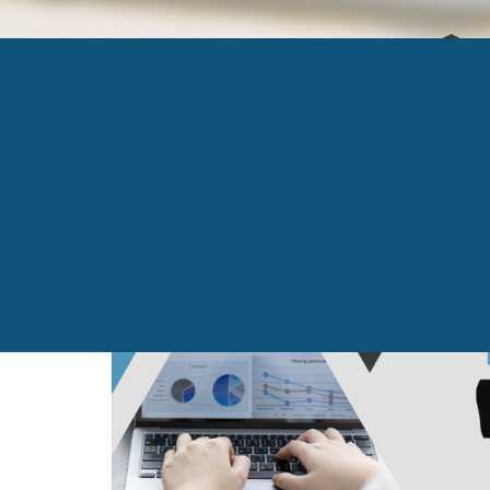
ACHETER L’ENQUÊT
Published
21 novembre 2023
at
2000 × 600
in
Acc
←
Previous