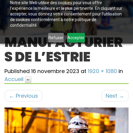
Notre site Web utilise des cookies pour vous offrir
l’expérience la meilleure et la plus pertinente. En cliquant sur
accepter, vous donnez votre consentement pour l’utilisation
de cookies conformément à notre politique de
confidentialité.
MANUFACTURIER
Refuser
Accepter
S DE L’ESTRIE
Published
16 novembre 2023
at
1920 × 1080
in
Accueil
←
Previous
Next
→