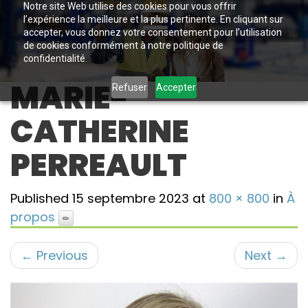
Notre site Web utilise des cookies pour vous offrir
l’expérience la meilleure et la plus pertinente. En cliquant sur
accepter, vous donnez votre consentement pour l’utilisation
de cookies conformément à notre politique de
confidentialité.
MARIE-
Refuser
Accepter
CATHERINE
PERREAULT
Published
15 septembre 2023
at
800 × 800
in
À
propos
←
Previous
Next
→