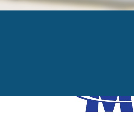
MILAN CONCEPTIO
Published
11 décembre 2023
at
936 × 295
in
Mila