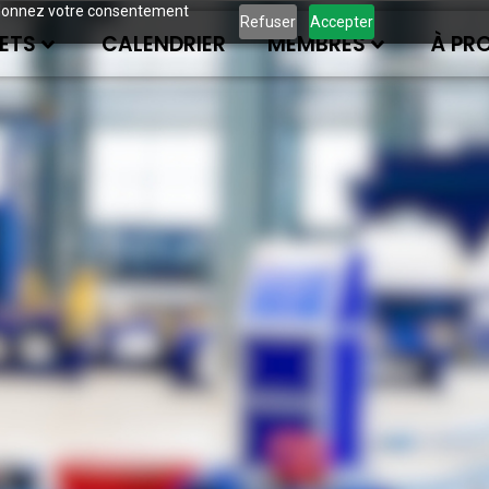
ous donnez votre consentement
Refuser
Accepter
ETS
CALENDRIER
MEMBRES
À PR