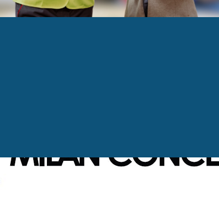
N
n Conception